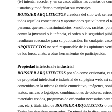
(iv) intentar acceder y, en su caso, utilizar las cuentas de co
usuarios y modificar o manipular sus mensajes.
BOISSIER ARQUITECTOS
creadora del sitio web se rese
todos aquellos comentarios y aportaciones que vulneren el re
persona, que sean discriminatorios, xenófobos, racistas, por
contra la juventud o la infancia, el orden o la seguridad públ
resultaran adecuados para su publicación. En cualquier cas
ARQUITECTOS
no será responsable de las opiniones verti
de los foros, chats, u otras herramientas de participación.
Propiedad intelectual e industrial
BOISSIER ARQUITECTOS
por sí o como cesionaria, es t
de propiedad intelectual e industrial de su página web, así 
contenidos en la misma (a título enunciativo, imágenes, soni
textos; marcas o logotipos, combinaciones de colores, estruc
materiales usados, programas de ordenador necesarios para 
uso, etc.), titularidad de
BOISSIER ARQUITECTOS
o bie
Todos los derechos reservados. En virtud de lo dispuesto en 