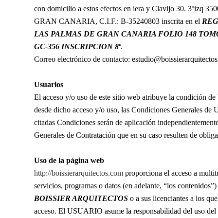
con domicilio a estos efectos en iera y Clavijo 30. 3ºi
GRAN CANARIA, C.I.F.: B-35240803 inscrita en el
REG
LAS PALMAS DE GRAN CANARIA FOLIO 148 TOM
GC-356 INSCRIPCION 8ª
.
Correo electrónico de contacto: estudio@boissierarquitecto
Usuarios
El acceso y/o uso de este sitio web atribuye la condición
desde dicho acceso y/o uso, las Condiciones Generales de U
citadas Condiciones serán de aplicación independientement
Generales de Contratación que en su caso resulten de oblig
Uso de la página web
http://boissierarquitectos.com
proporciona el acceso a multit
servicios, programas o datos (en adelante, “los contenidos”) 
BOISSIER ARQUITECTOS
o a sus licenciantes a los 
acceso. El USUARIO asume la responsabilidad del uso del 